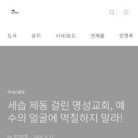
본문 바로가기
도서
공지
시사/보도
연재물
방명록
시사/보도
세습 제동 걸린 명성교회, 예
수의 얼굴에 먹칠하지 말라!
by 생각비행
2018. 9. 17.