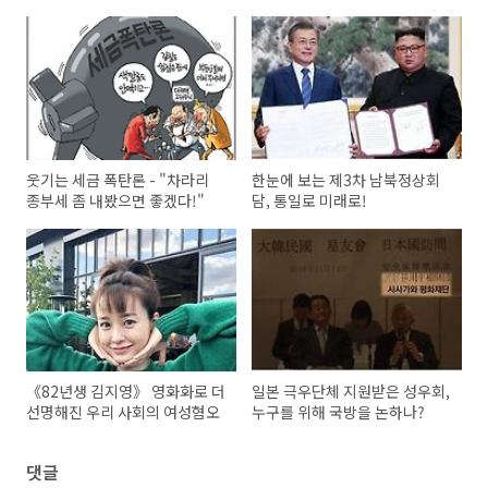
웃기는 세금 폭탄론 - "차라리
한눈에 보는 제3차 남북정상회
종부세 좀 내봤으면 좋겠다!"
담, 통일로 미래로!
《82년생 김지영》 영화화로 더
일본 극우단체 지원받은 성우회,
선명해진 우리 사회의 여성혐오
누구를 위해 국방을 논하나?
댓글