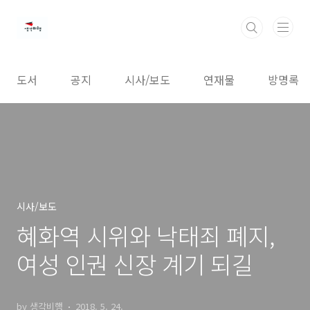
본문 바로가기
도서
공지
시사/보도
연재물
방명록
시사/보도
혜화역 시위와 낙태죄 폐지,
여성 인권 신장 계기 되길
by 생각비행
2018. 5. 24.