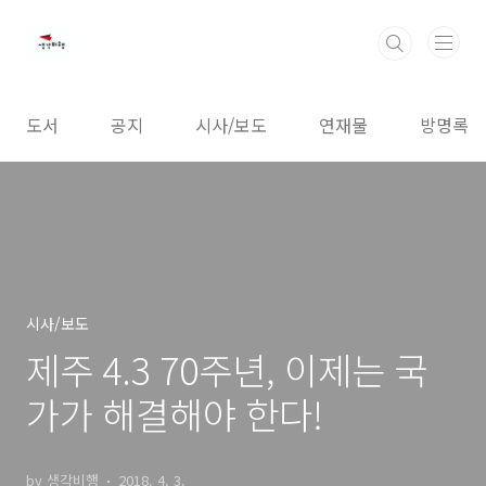
본문 바로가기
도서
공지
시사/보도
연재물
방명록
시사/보도
제주 4.3 70주년, 이제는 국
가가 해결해야 한다!
by 생각비행
2018. 4. 3.