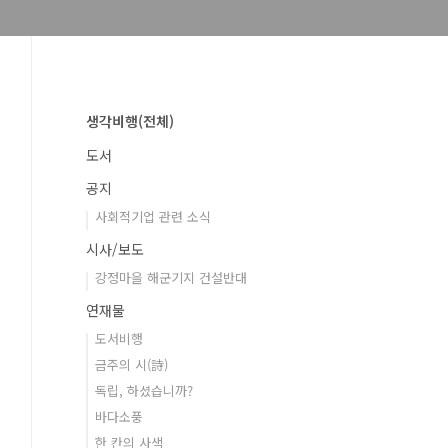
생각비행(전체)
도서
공지
사회적기업 관련 소식
시사/보도
강정마을 해군기지 건설반대
연재물
도서비행
금주의 시(詩)
독립, 하셨습니까?
바다소풍
한 칸의 사색