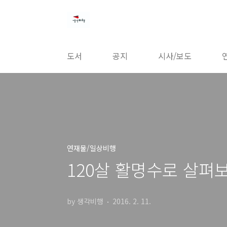
본문 바로가기
도서
공지
시사/보도
연재물/일상비행
120살 활명수로 살펴
by 생각비행
2016. 2. 11.