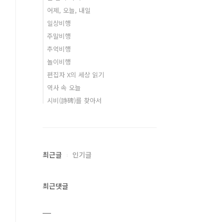
어제, 오늘, 내일
일상비행
주말비행
추억비행
놀이비행
편집자 X의 세상 읽기
역사 속 오늘
시비(詩碑)를 찾아서
최근글
인기글
최근댓글