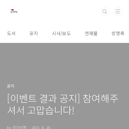
본문 바로가기
도서
공지
시사/보도
연재물
방명록
공지
[이벤트 결과 공지] 참여해주
셔서 고맙습니다!
by 생각비행
2015. 8. 20.