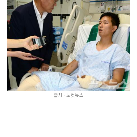
출처 - 노컷뉴스