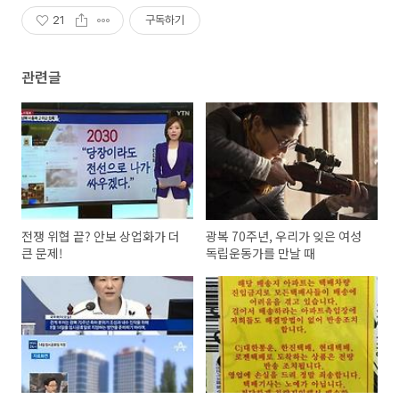
21
구독하기
관련글
전쟁 위협 끝? 안보 상업화가 더
광복 70주년, 우리가 잊은 여성
큰 문제!
독립운동가를 만날 때