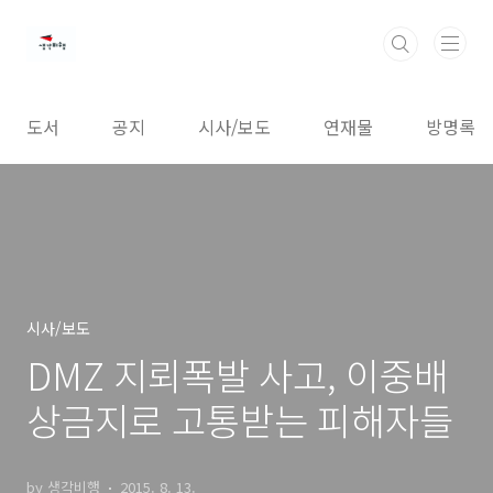
본문 바로가기
도서
공지
시사/보도
연재물
방명록
시사/보도
DMZ 지뢰폭발 사고, 이중배
상금지로 고통받는 피해자들
by 생각비행
2015. 8. 13.