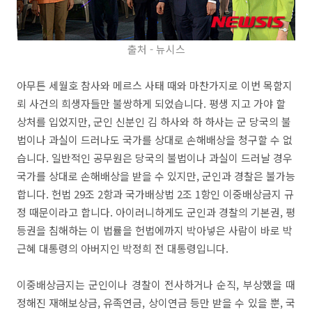
출처 - 뉴시스
아무튼 세월호 참사와 메르스 사태 때와 마찬가지로 이번 목함지
뢰 사건의 희생자들만 불쌍하게 되었습니다. 평생 지고 가야 할
상처를 입었지만, 군인 신분인 김 하사와 하 하사는 군 당국의 불
법이나 과실이 드러나도 국가를 상대로 손해배상을 청구할 수 없
습니다. 일반적인 공무원은 당국의 불법이나 과실이 드러날 경우
국가를 상대로 손해배상을 받을 수 있지만, 군인과 경찰은 불가능
합니다. 헌법 29조 2항과 국가배상법 2조 1항인 이중배상금지 규
정 때문이라고 합니다. 아이러니하게도 군인과 경찰의 기본권, 평
등권을 침해하는 이 법률을 헌법에까지 박아넣은 사람이 바로 박
근혜 대통령의 아버지인 박정희 전 대통령입니다.
이중배상금지는 군인이나 경찰이 전사하거나 순직, 부상했을 때
정해진 재해보상금, 유족연금, 상이연금 등만 받을 수 있을 뿐, 국