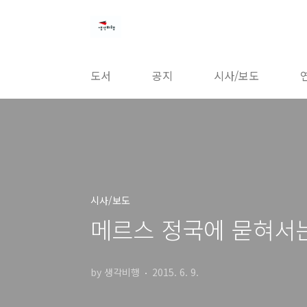
본문 바로가기
도서
공지
시사/보도
시사/보도
메르스 정국에 묻혀서는
by 생각비행
2015. 6. 9.