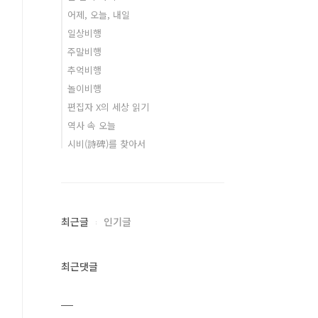
어제, 오늘, 내일
일상비행
주말비행
추억비행
놀이비행
편집자 X의 세상 읽기
역사 속 오늘
시비(詩碑)를 찾아서
최근글
인기글
최근댓글