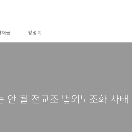
연재물
방명록
 안 될 전교조 법외노조화 사태