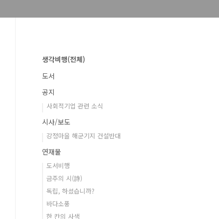
생각비행(전체)
도서
공지
사회적기업 관련 소식
시사/보도
강정마을 해군기지 건설반대
연재물
도서비행
금주의 시(詩)
독립, 하셨습니까?
바다소풍
한 칸의 사색