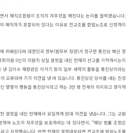
리면서 해직조합원이 조직의 자주성을 해친다는 논리를 들먹였습니다.
9명의 해직자가 포함되어 있다는 이유로 전교조를 합법노조로 인정하지
서에 위배된다며 대한민국 정부(법무부 장관)가 청구한 통진당 해산 청
속 국회의원 5인의 의원직 상실 결정을 내린 헌재의 선고를 기억하시는지
을 낸 김이수 재판관은 이석기 등의 일부 세력의 활동을 통진당이라는
의 오류라며 기각 의견을 낸 바 있습니다. 통진당은 당비를 내는 진성
으킨 몇몇의 행동을 통진당이라고 하는 3만 명 전체의 의지라고 생각하
헌 결정을 내린 헌재에서 유일하게 반대 의견을 냈습니다. 그는 교원
합하여 노조의 자주성을 보호하려는 데 있다면서, "해당 법률 조항은
라고 지적했습니다. 반면 헌재의 결정대로라면 전교조에 법외노조를