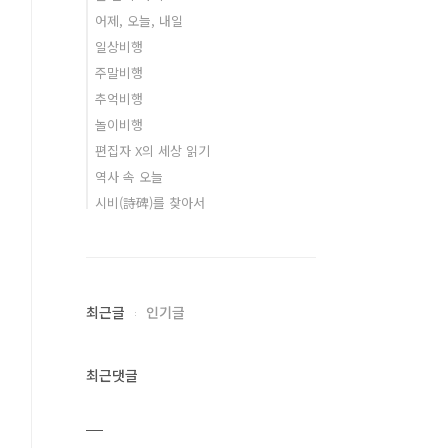
어제, 오늘, 내일
일상비행
주말비행
추억비행
놀이비행
편집자 X의 세상 읽기
역사 속 오늘
시비(詩碑)를 찾아서
최근글
인기글
최근댓글