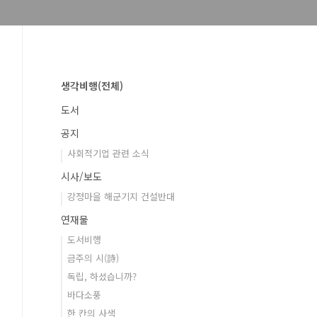
생각비행(전체)
도서
공지
사회적기업 관련 소식
시사/보도
강정마을 해군기지 건설반대
연재물
도서비행
금주의 시(詩)
독립, 하셨습니까?
바다소풍
한 칸의 사색