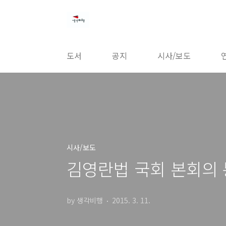
본문 바로가기
도서
공지
시사/보도
시사/보도
김영란법 국회 본회의 
by 생각비행
2015. 3. 11.