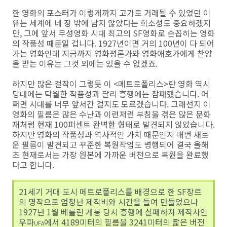
한 영화의 포스터가 이렇게까지 고가로 거래될 수 있었던 이
유는 세계에 네 장 밖에 남지 않았다는 희소성도 중요하겠지
만, 그에 앞서 무성영화 시대 최고의 SF영화로 손꼽히는 영화
의 작품성 때문일 겁니다. 1927년이면 거의 100년이 다 되어
가는 영화인데 지금까지 영화평론가와 영화애호가에게 찬양
을 받는 이유는 그것 외에는 있을 수 없겠죠.
하지만 많은 걸작이 그렇듯 이 <메트로폴리스>란 영화 역시
당대에는 탁월한 작품성과 달리 흥행에는 참패했습니다. 어
쩌면 시대를 너무 앞서간 걸지도 모르겠습니다. 그래선지 이
영화의 필름은 많은 수난과 이런저런 부침을 겪은 많은 문화
재처럼 현재 100퍼센트 완벽한 형태로 발견되지 않았습니다.
하지만 영화의 작품성과 역사적인 가치 때문인지 매번 새로
운 필름이 발견되고 꾸준한 복원작업도 병행되어 결국 올해
초 현재로서는 가장 원본에 가까운 버전으로 복원을 완료했
다고 합니다.
21세기 거대 도시 메트로폴리스를 배경으로 한 SF장르
의 명작으로 엄청난 제작비와 시간을 들여 만들었으나
1927년 1월 베를린 개봉 당시 흥행에 실패하자 제작사인
우파
에서 4189미터의 필름을 3241미터의 짧은 버전
UFA