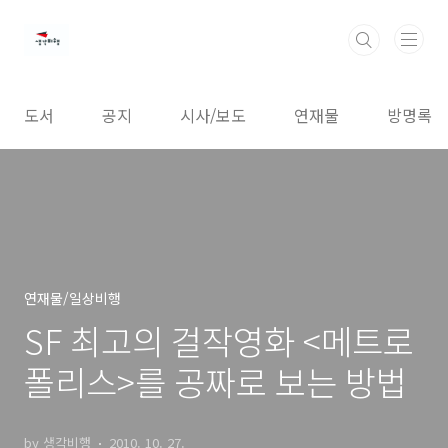
본문 바로가기
도서
공지
시사/보도
연재물
방명록
연재물/일상비행
SF 최고의 걸작영화 <메트로
폴리스>를 공짜로 보는 방법
by 생각비행
2010. 10. 27.