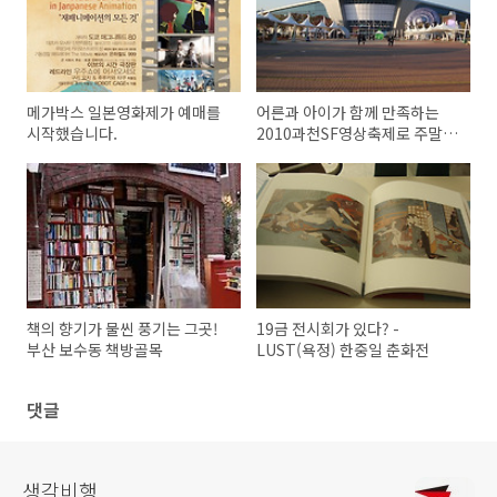
메가박스 일본영화제가 예매를
어른과 아이가 함께 만족하는
시작했습니다.
2010과천SF영상축제로 주말
나들이 어떠세요?
책의 향기가 물씬 풍기는 그곳!
19금 전시회가 있다? -
부산 보수동 책방골목
LUST(욕정) 한중일 춘화전
댓글
생각비행