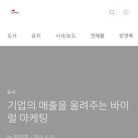
본문 바로가기
도서
공지
시사/보도
연재물
방명록
도서
기업의 매출을 올려주는 바이
럴 마케팅
by 생각비행
2013. 8. 19.