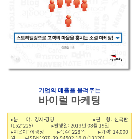
기업의 매출을 올려주는
바이럴 마케팅
▸분 야: 경제·경영 ▸판 형: 신국판
(152*225) ▸발행일: 2013년 08월 19일
▸지은이: 이광성 ▸쪽수: 228쪽 ▸가격: 14,000
원 ▸ISBN: 978-89-94502-16-8 (13320)