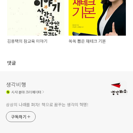
김용택의 참교육 이야기
쏙쏙 뽑은 재테크 기본
댓글
생각비행
시사
분야 크리에이터
상상의 나래를 펴자! 책으로 꿈꾸는 생각의 혁명!
구독하기