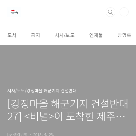
본문 바로가기
도서
공지
시사/보도
연재물
방명록
시사/보도/강정마을 해군기지 건설반대
[강정마을 해군기지 건설반대
27] <비념>이 포착한 제주의
아픔
by 생각비행
2013. 4. 23.