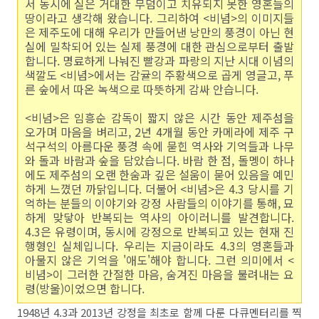
서 동시에 실은 거대한 무덤이고 치유되지 못한 영혼들의
땅이라고 생각해 왔습니다. 그리하여 <비념>의 이미지들
은 제주도에 대해 우리가 만들어낸 낭만의 풍경이 아닌 현
실에 밀착되어 있는 실제 풍경에 대한 관심으로부터 출발
합니다. 명료하게 나눠진 빨강과 파랑의 지난 시대 이념의
색깔도 <비념>에서는 감귤의 주황색으로 곱게 영글고, 푸
른 숲에서 따온 녹색으로 따뜻하게 감싸 안습니다.
<비념>은 임흥순 감독이 짧지 않은 시간 동안 제주섬을
오가며 마음을 벼리고, 2년 4개월 동안 카메라에 제주 구
석구석의 아름다운 풍경 속에 묻힌 역사와 기억들과 나무
와 돌과 바람과 숲을 담았습니다. 바람 한 점, 돌멩이 하나
에도 제주섬의 오랜 한숨과 깊은 설움이 묻어 있음을 예민
하게 느꼈던 까닭입니다. 더불어 <비념>은 4.3 당시를 기
억하는 분들의 이야기와 강정 사람들의 이야기를 통해, 묘
하게 맞닿아 반복되는 역사의 아이러니를 발견합니다.
4.3은 유령이며, 동시에 강정으로 반복되고 있는 현재 진
행형인 실체입니다. 우리는 지금이라도 4.3의 영혼들과
아물지 않은 기억을 '애도'해야 합니다. 그런 의미에서 <
비념>이 그러한 간절한 마음, 숨겨진 마음을 불려내는 요
령(방울)이었으면 합니다.
1948년 4.3과 2013년 강정을 최초로 함께 다룬 다큐멘터리를 찍