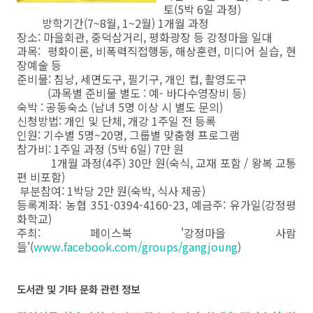
토(5박 6일 과정)
방학기간(7~8월, 1~2월) 1개월 과정
장소: 마을회관, 중덕삼거리, 평화광장 등 강정마을 일대
과목: 평화이론, 비폭력직접행동, 해상훈련, 미디어 실습, 현
장예술 등
준비물: 침낭, 세면도구, 필기구, 개인 컵, 촬영도구
(과목별 준비물 별도 : 예- 바다수영장비 등)
숙박 : 공동숙소 (남녀 5명 이상 시 별도 문의)
신청방법: 개인 및 단체, 개강 1주일 전 등록
인원: 기수별 5명~20명, 그룹별 맞춤형 프로그램
참가비: 1주일 과정 (5박 6일) 7만 원
1개월 과정(4주) 30만 원(숙식, 교재 포함 / 왕복 교통
편 비포함)
부분참여: 1박당 2만 원(숙박, 식사 제공)
등록계좌: 농협 351-0394-4160-23, 예금주: 유가일(강정평
화학교)
주최: 페이스북 '강정마을 사람
들'(
www.facebook.com/groups/gangjoung
)
도서관 및 기타 문화 관련 정보