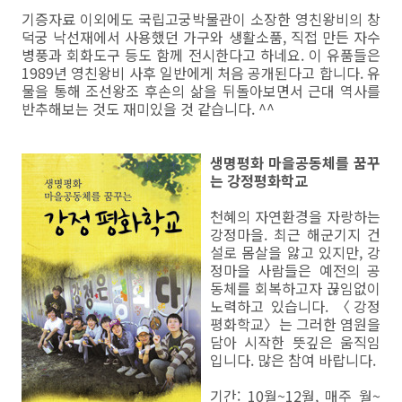
기증자료 이외에도 국립고궁박물관이 소장한 영친왕비의 창
덕궁 낙선재에서 사용했던 가구와 생활소품, 직접 만든 자수
병풍과 회화도구 등도 함께 전시한다고 하네요. 이 유품들은
1989년 영친왕비 사후 일반에게 처음 공개된다고 합니다. 유
물을 통해 조선왕조 후손의 삶을 뒤돌아보면서 근대 역사를
반추해보는 것도 재미있을 것 같습니다. ^^
생명평화 마을공동체를 꿈꾸
는 강정평화학교
천혜의 자연환경을 자랑하는
강정마을. 최근 해군기지 건
설로 몸살을 앓고 있지만, 강
정마을 사람들은 예전의 공
동체를 회복하고자 끊임없이
노력하고 있습니다. 〈강정
평화학교〉는 그러한 염원을
담아 시작한 뜻깊은 움직임
입니다. 많은 참여 바랍니다.
기간: 10월~12월, 매주 월~