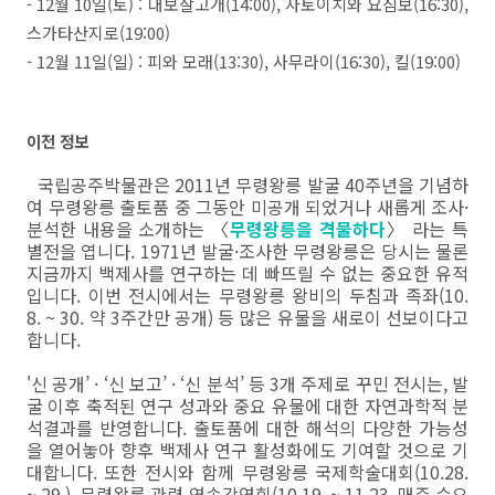
- 12월 10일(토) : 대보살고개(14:00), 자토이치와 요짐보(16:30),
스가타산지로(19:00)
- 12월 11일(일) : 피와 모래(13:30), 사무라이(16:30), 킬(19:00)
이전 정보
국립공주박물관은 2011년 무령왕릉 발굴 40주년을 기념하
여 무령왕릉 출토품 중 그동안 미공개 되었거나 새롭게 조사·
분석한 내용을 소개하는 〈
무령왕릉을 격물하다
〉 라는 특
별전을 엽니다. 1971년 발굴·조사한 무령왕릉은 당시는 물론
지금까지 백제사를 연구하는 데 빠뜨릴 수 없는 중요한 유적
입니다. 이번 전시에서는 무령왕릉 왕비의 두침과 족좌(10.
8. ~ 30. 약 3주간만 공개) 등 많은 유물을 새로이 선보이다고
합니다.
'신 공개’ · ‘신 보고’ · ‘신 분석’ 등 3개 주제로 꾸민 전시는, 발
굴 이후 축적된 연구 성과와 중요 유물에 대한 자연과학적 분
석결과를 반영합니다. 출토품에 대한 해석의 다양한 가능성
을 열어놓아 향후 백제사 연구 활성화에도 기여할 것으로 기
대합니다. 또한 전시와 함께 무령왕릉 국제학술대회(10.28.
~ 29.), 무령왕릉 관련 연속강연회(10.19. ~ 11.23. 매주 수요