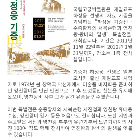
국립고궁박물관은 재일교포
하정웅 선생의 자료 기증을
기념하는 "하정웅 기증전 -
순종황제의 서북순행과 영친
왕·왕비의 일생" 특별전을
개최합니다. 기간은 2011년
11월 22일부터 2012년 1월
31일까지, 장소는 1층 전시
실입니다.
기증자 하정웅 선생은 일본
오사카 출신 재일교포 사업
가로 1974년 봄 창덕국 낙선재에서 미술품 바자회를 준비하
던 영친왕비를 만난 인연으로 그 후 오랫동안 친분을 유지해
왔으며, 영친왕비 사후 그가 남긴 유품을 인수했습니다.
이번 특별전은 순종황제의 서북순행 사진첩과 영친왕 휴대용
수첩, 영친왕비 일기 등을 처음으로 전시합니다. 또한 지인과
주고받은 서신과 영친왕 부부의 유년기부터 노년기까지의 사
진 100여 점도 함께 전시하여 영친왕과 왕비의 일생을 엿볼
수 있습니다.