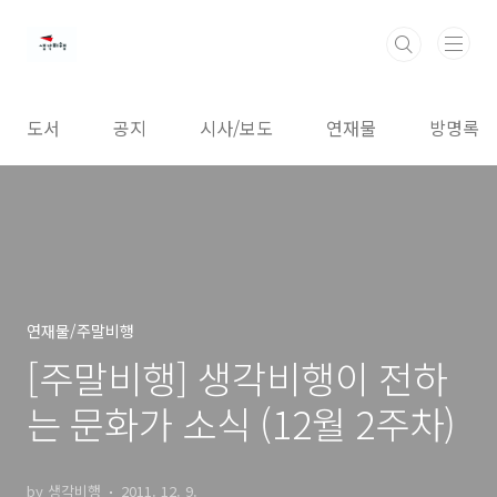
본문 바로가기
도서
공지
시사/보도
연재물
방명록
연재물/주말비행
[주말비행] 생각비행이 전하
는 문화가 소식 (12월 2주차)
by 생각비행
2011. 12. 9.