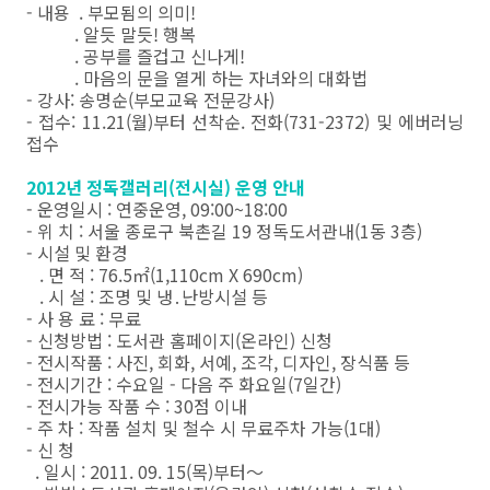
- 내용 . 부모됨의 의미!
. 알듯 말듯! 행복
. 공부를 즐겁고 신나게!
. 마음의 문을 열게 하는 자녀와의 대화법
- 강사: 송명순(부모교육 전문강사)
- 접수: 11.21(월)부터 선착순. 전화(731-2372) 및 에버러닝
접수
2012년 정독갤러리(전시실) 운영 안내
- 운영일시 : 연중운영, 09:00~18:00
- 위 치 : 서울 종로구 북촌길 19 정독도서관내(1동 3층)
- 시설 및 환경
. 면 적 : 76.5㎡(1,110cm X 690cm)
. 시 설 : 조명 및 냉․난방시설 등
- 사 용 료 : 무료
- 신청방법 : 도서관 홈페이지(온라인) 신청
- 전시작품 : 사진, 회화, 서예, 조각, 디자인, 장식품 등
- 전시기간 : 수요일 - 다음 주 화요일(7일간)
- 전시가능 작품 수 : 30점 이내
- 주 차 : 작품 설치 및 철수 시 무료주차 가능(1대)
- 신 청
. 일시 : 2011. 09. 15(목)부터～