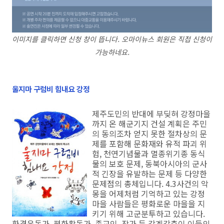
이미지를 클릭하면 신청 창이 뜹니다. 오마이뉴스 회원은 직접 신청이
가능하네요.
울지마 구럼비 힘내요 강정
제주도민의 반대에 부딪혀 강정마을
까지 온 해군기지 건설 계획은 주민
의 동의조차 얻지 못한 절차상의 문
제를 포함해 문화재와 유적 파괴 위
험, 천연기념물과 멸종위기종 동식
물의 보호 문제, 동북아시아의 군사
적 긴장을 유발하는 문제 등 다양한
문제점의 총체입니다. 4.3사건의 악
몽을 어제처럼 기억하고 있는 강정
마을 사람들은 평화로운 마을을 지
키기 위해 고군분투하고 있습니다.
환경운동가, 평화활동가, 종교인, 작가 등 각계각층이 이들의