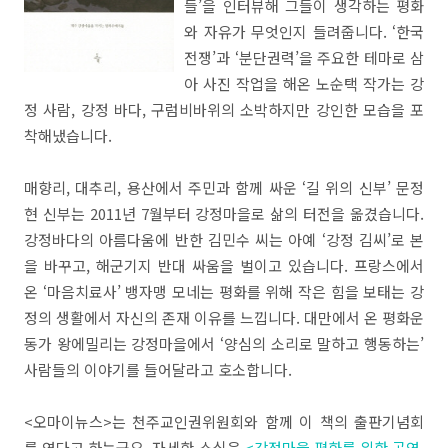
들’을 인터뷰해 그들이 생각하는 평화
와 자유가 무엇인지 들려줍니다. ‘한국
전쟁’과 ‘분단권력’을 주요한 테마로 삼
아 사진 작업을 해온 노순택 작가는 강
정 사람, 강정 바다, 구럼비바위의 소박하지만 강인한 모습을 포
착해냈습니다.
매향리, 대추리, 용산에서 주민과 함께 싸운 ‘길 위의 신부’ 문정
현 신부는 2011년 7월부터 강정마을로 삶의 터전을 옮겼습니다.
강정바다의 아름다움에 반한 김민수 씨는 아예 ‘강정 김씨’로 본
을 바꾸고, 해군기지 반대 싸움을 벌이고 있습니다. 프랑스에서
온 ‘마음치료사’ 뱅자맹 모네는 평화를 위해 작은 힘을 보태는 강
정의 생활에서 자신의 존재 이유를 느낍니다. 대만에서 온 평화운
동가 왕에밀리는 강정마을에서 ‘양심의 소리로 말하고 행동하는’
사람들의 이야기를 들어달라고 호소합니다.
<오마이뉴스>는 천주교인권위원회와 함께 이 책의 출판기념회
를 연다고 하는군요. 자세한 소식은
<강정마을 평화를 위한 공연,