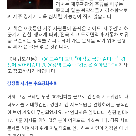
라서는 제주관광의 주류를 이루는
중국과 일본 관광객들이 감소함으로
써 제주 경제가 더욱 침체될 가능성이 작지 않습니다.
이 책은 오랫동안 제주 사람들이 꿈꿔온 이어도 '제주섬'이 해
군기지 건설, 생태계 파괴, 전국 최고 도로면적과 자동차 보유
등 모순되는 정책들로 파괴되어 가는 문제를 막기 위해 윤용
택 씨가 쓴 글을 엮은 것입니다.
《서귀포신문》
<윤 교수의 고백 “아직도 꿈만 같다…” 강
정에 살어리랏다 ⑨ 윤용택 교수…“강정은 살아있다”>
기사
도 참고하시기 바랍니다.
강정을 지키는 수요평화촛불
어제 고공 크레인 투쟁 308일째를 끝으로 김진숙 지도위원이 내
려오기를 기대했건만, 경찰이 김 지도위원을 연행하려는 움직임
이 보여 계획이 무산되었지요. 참 안타까운 일입니다. 한편 한미F
TA 비준 저지를 위해 많은 분이 여의도로 가셨습니다. 각종 사회
문제를 해결하기 위해 자발적으로 연대하는 시민이 진정한 이 땅
의 주인입니다.