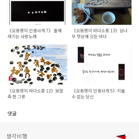
《오동명의 인생사계 7》 돌에
《오동명의 바다소풍 13》삼나
새기는 사랑노래
무 찻상에 깃든 바다
《오동명의 바다소풍 12》보말
《오동명의 인생사계 5》지울
죽 한 그릇
수 없는 당신
댓글
생각비행