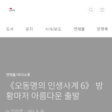
본문 바로가기
도서
공지
시사/보도
연재물
방명록
연재물/바다소풍
《오동명의 인생사계 6》 방
황마저 아름다운 출발
by 생각비행
2011. 6. 28.