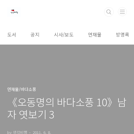
본문 바로가기
도서
공지
시사/보도
연재물
방명록
연재물/바다소풍
《오동명의 바다소풍 10》남
자 엿보기 3
by 생각비행
2011. 6. 8.