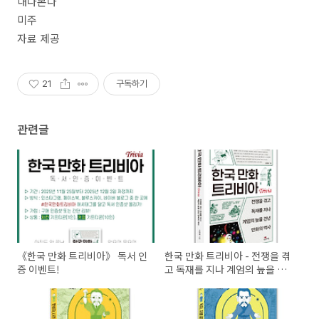
내다본다
미주
자료 제공
21
구독하기
관련글
《한국 만화 트리비아》 독서 인
한국 만화 트리비아 - 전쟁을 겪
증 이벤트!
고 독재를 지나 계엄의 늪을 건
넌 만화의 역사