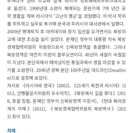
부하다가 한러 수교와 함께 러시아 상트페테르부르크대학교
로 옮겼다. 1990년대 소련이 해체되는 혼란기에 7여 년간 유
학 생활을 하며 러시아식 ‘고난의 행군’을 경험했다. 석·박사 학위
를 취득하고 실무로 복귀해 본국과 주러시아 대사관에서 일했다.
2009년 명예퇴직 후 아카데미와 정치 일선을 오가면서도 북방외
교에 대한 초심을 잃지 않았다. 문재인 정부의 대통령 직속 북방
경제협력위원회 위원장으로서 신북방정책을 총괄했다. 그러나
북방정책은 여전히 미완의 블루오션이다. 45년의 세월이 속절없
이 지났다. 분단국에서 태어났지만 통일국에서 생을 마감할 수 있
기를 소원한다. 2045년 광복·분단 100주년을 데드라인(Deadlin
e)으로 설정해 보았다.
저서로 《러시아와 한국》(2002), 《21세기 북한과 러시아》(2
012, 간행물윤리위원회 우수저작), 《북방에서 길을 찾다》(201
8, 총괄 집필, 문재인 정부의 신북방정책 지침서), 《현대 북러관
계의 이해》(2021), 《북방경제협력위원회 북방백서》(202
2) 등이 있다.
차례