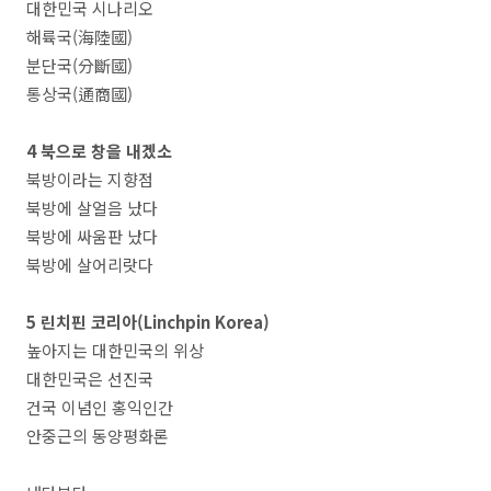
대한민국 시나리오
해륙국(海陸國)
분단국(分斷國)
통상국(通商國)
4 북으로 창을 내겠소
북방이라는 지향점
북방에 살얼음 났다
북방에 싸움판 났다
북방에 살어리랏다
5 린치핀 코리아(Linchpin Korea)
높아지는 대한민국의 위상
대한민국은 선진국
건국 이념인 홍익인간
안중근의 동양평화론