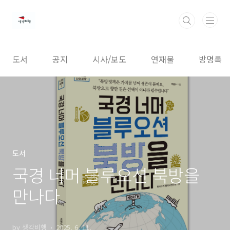
본문 바로가기
도서
공지
시사/보도
연재물
방명록
도서
국경 너머 블루오션 북방을
만나다
by 생각비행
2025. 6. 11.