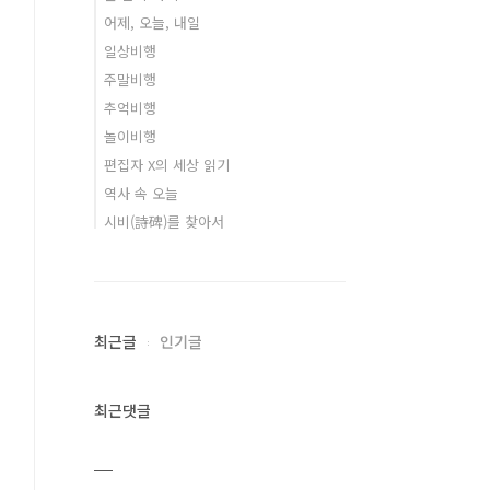
어제, 오늘, 내일
일상비행
주말비행
추억비행
놀이비행
편집자 X의 세상 읽기
역사 속 오늘
시비(詩碑)를 찾아서
최근글
인기글
최근댓글