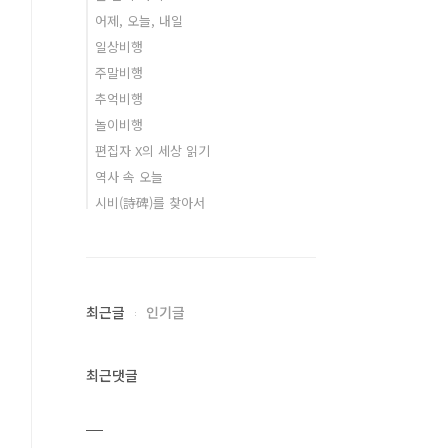
어제, 오늘, 내일
일상비행
주말비행
추억비행
놀이비행
편집자 X의 세상 읽기
역사 속 오늘
시비(詩碑)를 찾아서
최근글
인기글
최근댓글