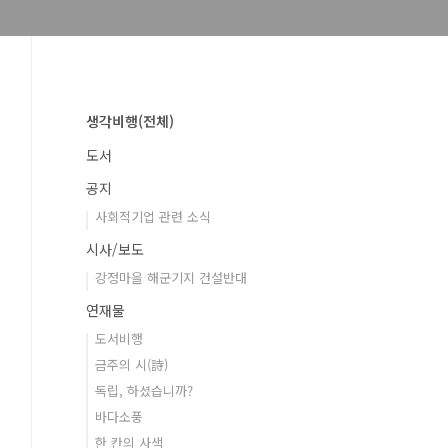
생각비행(전체)
도서
공지
사회적기업 관련 소식
시사/보도
강정마을 해군기지 건설반대
연재물
도서비행
금주의 시(詩)
독립, 하셨습니까?
바다소풍
한 칸의 사색