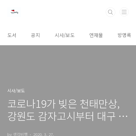
본문 바로가기
도서
공지
시사/보도
연재물
방명록
시사/보도
코로나19가 빚은 천태만상,
강원도 감자고시부터 대구 권
징징까지
by 생각비행
2020. 3. 27.