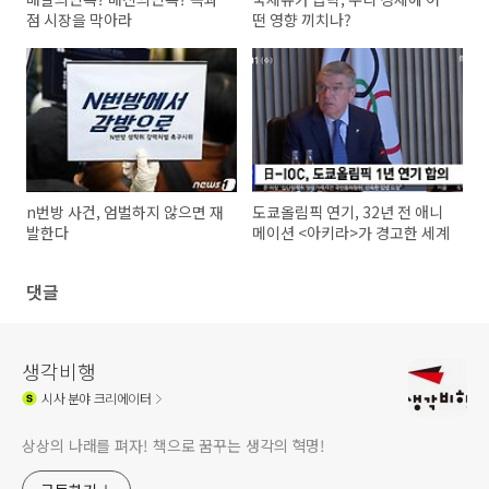
점 시장을 막아라
떤 영향 끼치나?
n번방 사건, 엄벌하지 않으면 재
도쿄올림픽 연기, 32년 전 애니
발한다
메이션 <아키라>가 경고한 세계
댓글
생각비행
시사
분야 크리에이터
상상의 나래를 펴자! 책으로 꿈꾸는 생각의 혁명!